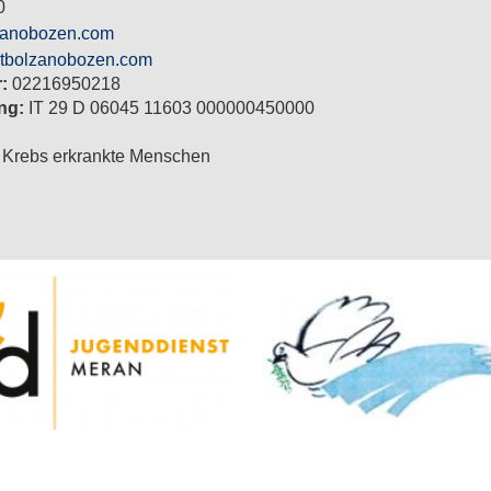
0
lzanobozen.com
iltbolzanobozen.com
r:
02216950218
ng:
IT 29 D 06045 11603 000000450000
Krebs erkrankte Menschen