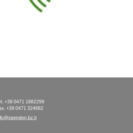
el. +39 0471 1882299
ax. +39 0471 324682
nfo@spenden.bz.it