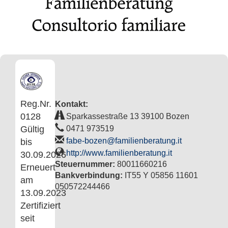
Reg.Nr.
Kontakt:
0128
Sparkassestraße 13 39100 Bozen
Gültig
0471 973519
fabe-bozen@familienberatung.it
bis
http://www.familienberatung.it
30.09.2026
Steuernummer:
80011660216
Erneuert
Bankverbindung:
IT55 Y 05856 11601
am
050572244466
13.09.2023
Zertifiziert
seit