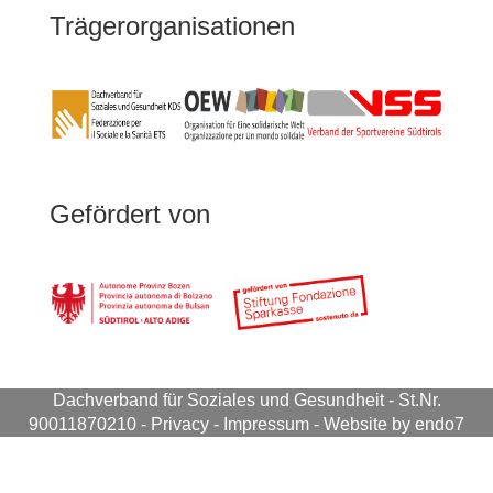
Trägerorganisationen
Gefördert von
Dachverband für Soziales und Gesundheit
- St.Nr.
90011870210 -
Privacy
-
Impressum
-
Website by endo7